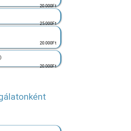
20.000Ft
25.000Ft
20.000Ft
)
20.000Ft
sgálatonként