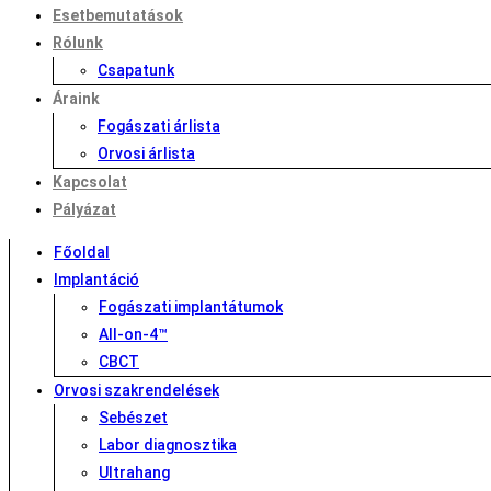
Esetbemutatások
Rólunk
Csapatunk
Áraink
Fogászati árlista
Orvosi árlista
Kapcsolat
Pályázat
Főoldal
Implantáció
Fogászati implantátumok
All-on-4™
CBCT
Orvosi szakrendelések
Sebészet
Labor diagnosztika
Ultrahang