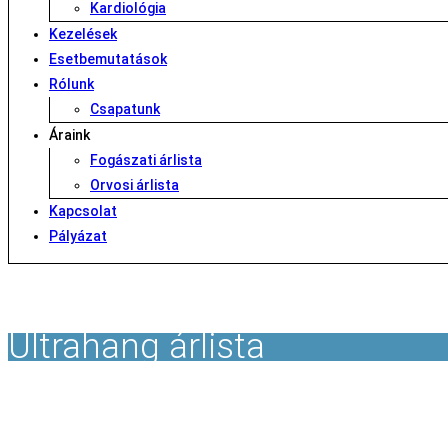
Kardiológia
Kezelések
Esetbemutatások
Rólunk
Csapatunk
Áraink
Fogászati árlista
Orvosi árlista
Kapcsolat
Pályázat
Ultrahang árlista