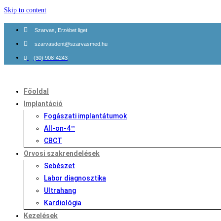
Skip to content
Szarvas, Erzébet liget
szarvasdent@szarvasmed.hu
(30) 908-4243
Főoldal
Implantáció
Fogászati implantátumok
All-on-4™
CBCT
Orvosi szakrendelések
Sebészet
Labor diagnosztika
Ultrahang
Kardiológia
Kezelések