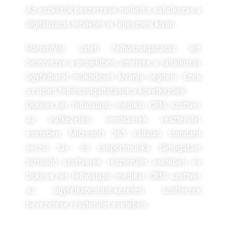
Az eszközök beszerzése mellett a vállalkozás a
digitalizáció területén is fejleszteni kíván.
Háromféle üzleti felhőszolgáltatás lett
betervezve a projektben, amelyek a vállalkozás
ügyfélbarát működését kívánja segíteni. Ezek
az üzleti felhőszolgáltatások a következőek:
Dokirex.net felhőalapú medikai CRM szoftver
az iratkezelési rendszerek részterület
esetében, Microsoft 365 vállalati standard
verzió táv- és csoportmunka támogatást
biztosító szoftverek részterület esetében és
Dokirex.net felhőalapú medikai CRM szoftver
az ügyfélkapcsolat-kezelési szoftverek
bevezetése részterület esetében.