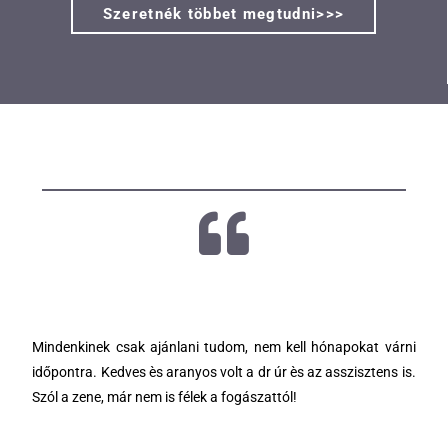
Szeretnék többet megtudni>>>
Mindenkinek csak ajánlani tudom, nem kell hónapokat várni
időpontra. Kedves ès aranyos volt a dr úr ès az asszisztens is.
Szól a zene, már nem is félek a fogászattól!