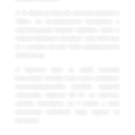
A Dr. Majzik és Társa Bt. sikeresen pályázott a
“Mikro- és kisvállalkozások támogatása a
leghátrányosabb helyzetű régiókban, illetve a
Szabad Vállalkozói Zónákban” című felhívásra
és a program keretén belül eszközbeszerzés
valósult meg.
A fogorvosi labor az alábbi eszközök
beszerzését valósítja meg a jelen projektben:
ultrahangdiagnosztikai készülék, fogászati
mikroszkóp, fogászati 3D CT, arc szkenner,
autokláv berendezés. Az 5 eszköz a labor
mindennapi működését fogja segíteni és
fejleszteni.