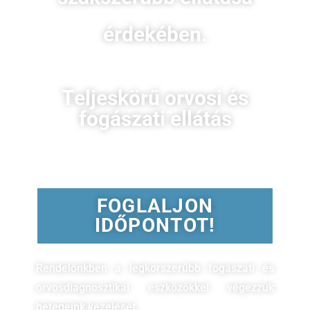
érdekében.
Teljeskörű orvosi és
fogászati ellátás
FOGLALJON
IDŐPONTOT!
Rendelőnkben a legkorszerűbb fogászati és
orvosdiagnosztikai eszközökkel végezzük
betegeink kezelését.