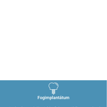
Rendelőnkben a
legbonyolultabb ambuláns
szájsebészeti műtétek
elvégzésére is lehetőség van
biztonságos, nyugodt
környezeben, kiemelkedően
magas technikai színvonal
mellett.
Fogimplantátum