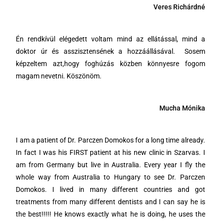
Veres Richárdné
Én rendkívül elégedett voltam mind az ellátással, mind a
doktor úr és asszisztensének a hozzáállásával.
Sosem
képzeltem azt,hogy foghúzás közben könnyesre fogom
magam nevetni. Köszönöm.
Mucha Mónika
I am a patient of Dr. Parczen Domokos for a long time already.
In fact I was his FIRST patient at his new clinic in Szarvas. I
am from Germany but live in Australia. Every year I fly the
whole way from Australia to Hungary to see Dr. Parczen
Domokos. I lived in many different countries and got
treatments from many different dentists and I can say he is
the best!!!!! He knows exactly what he is doing, he uses the