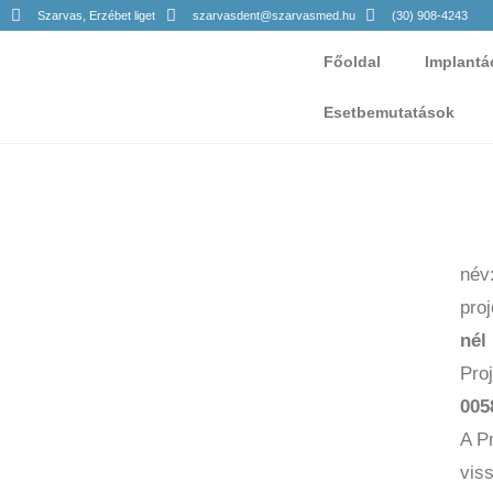
Szarvas, Erzébet liget
szarvasdent@szarvasmed.hu
(30) 908-4243
Főoldal
Implantá
Esetbemutatások
név
pro
nél
Pro
005
A Pr
vis