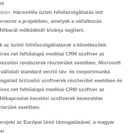
nt
talom:
Háromféle üzleti felhőszolgáltatás lett
ervezve a projektben, amelyek a vállalkozás
félbarát működését kívánja segíteni.
k az üzleti felhőszolgáltatások a következőek:
irex.net felhőalapú medikai CRM szoftver az
tkezelési rendszerek részterület esetében, Microsoft
 vállalati standard verzió táv- és csoportmunka
ogatást biztosító szoftverek részterület esetében és
irex.net felhőalapú medikai CRM szoftver az
félkapcsolat-kezelési szoftverek bevezetése
zterület esetében.
projekt az Európai Unió támogatásával, a magyar
am