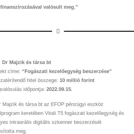
sfinanszírozásával valósult meg.”
:
Dr Majzik és társa bt
jekt címe:
“Fogászati kezelőegység beszerzése”
szatérítendő hitel összege:
10 millió forint
valósulás időpontja:
2022.09.15.
r Majzik és társa bt az EFOP pénzügyi eszköz
elprogram keretében Vitali T5 fogászati kezelőegység és
yes intraorális digitális szkenner beszerzését
sította meg.